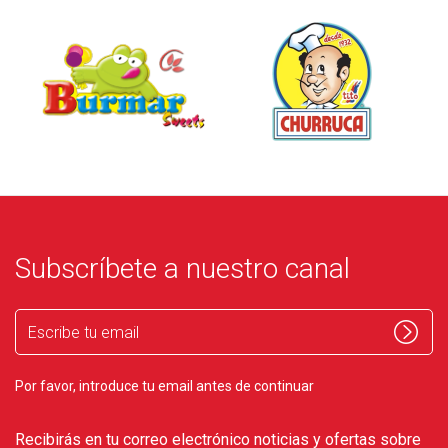
Subscríbete a nuestro canal
Escribe
tu
email
Por favor, introduce tu email antes de continuar
Recibirás en tu correo electrónico noticias y ofertas sobre