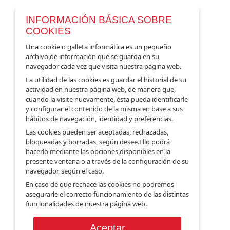
caramelos y chuches al por mayor.
INFORMACIÓN BÁSICA SOBRE
COOKIES
info@dulceslaciudad.es
Una cookie o galleta informática es un pequeño
archivo de información que se guarda en su
navegador cada vez que visita nuestra página web.
La utilidad de las cookies es guardar el historial de su
actividad en nuestra página web, de manera que,
Información
cuando la visite nuevamente, ésta pueda identificarle
y configurar el contenido de la misma en base a sus
hábitos de navegación, identidad y preferencias.
Sobre Nosotros
Las cookies pueden ser aceptadas, rechazadas,
Política de Cookies
bloqueadas y borradas, según desee.Ello podrá
hacerlo mediante las opciones disponibles en la
Sus datos seguros
presente ventana o a través de la configuración de su
Protección de datos
navegador, según el caso.
Envío y Transporte
En caso de que rechace las cookies no podremos
asegurarle el correcto funcionamiento de las distintas
Garantía y Devoluciones
funcionalidades de nuestra página web.
Términos y condiciones
Almacenes
Aceptar